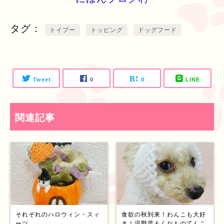
タグ
トイプー
トッピング
ドッグフード
Tweet
0
0
LINE
関連記事
それぞれのハロウィン・スィ
食欲の秋到来！わんこも大好
ーツ
き！温野菜＆くだものてんこ