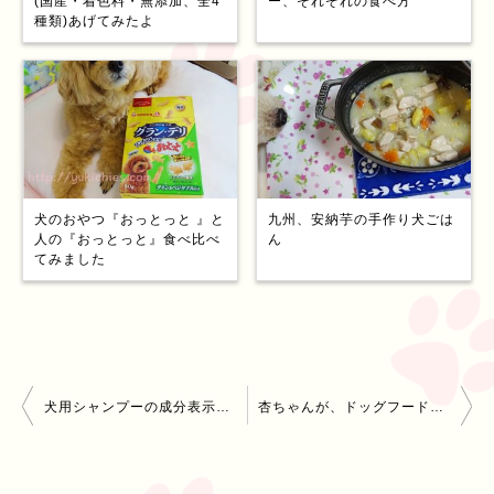
(国産・着色料・無添加、全4
ー、それぞれの食べ方
種類)あげてみたよ
犬のおやつ『おっとっと 』と
九州、安納芋の手作り犬ごは
人の『おっとっと』食べ比べ
ん
てみました
投
犬用シャンプーの成分表示はメーカー任意【お肌に優しい正しいシャプーの選び方】
杏ちゃんが、ドッグフードをイヤイヤながらも食べる理由は？
稿