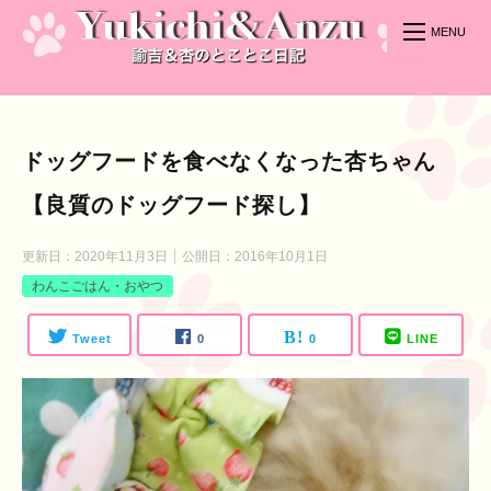
ドッグフードを食べなくなった杏ちゃん
【良質のドッグフード探し】
更新日：
2020年11月3日
公開日：
2016年10月1日
わんこごはん・おやつ
Tweet
0
0
LINE