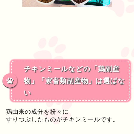
チキンミールなどの「鶏副産
物」「家畜類副産物」は選ばな
い
鶏由来の成分を粉々に
すりつぶしたものがチキンミールです。