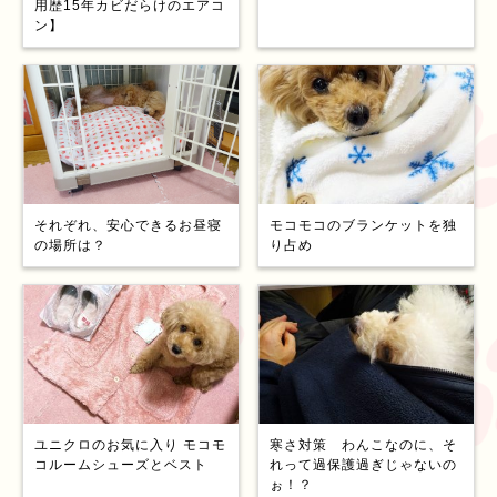
用歴15年カビだらけのエアコ
ン】
それぞれ、安心できるお昼寝
モコモコのブランケットを独
の場所は？
り占め
ユニクロのお気に入り モコモ
寒さ対策 わんこなのに、そ
コルームシューズとベスト
れって過保護過ぎじゃないの
ぉ！？