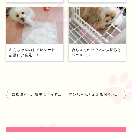
わんちゃんのトイレシート、
杏ちゃんのハウスの大掃除と
超激レア発見！！
ハウスイン
投
京都御所へお散歩に行ってきました。フロントラインは必需品！
ワンちゃんと泊まる宿ラハイナ 倉敷＆牛窓２泊３日
稿
ナ
ビ