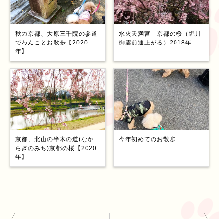
秋の京都、大原三千院の参道
水火天満宮 京都の桜（堀川
でわんことお散歩【2020
御霊前通上がる）2018年
年】
京都、北山の半木の道(なか
今年初めてのお散歩
らぎのみち)京都の桜【2020
年】