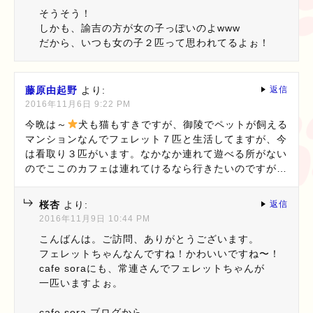
そうそう！
しかも、諭吉の方が女の子っぽいのよwww
だから、いつも女の子２匹って思われてるよぉ！
藤原由起野
より:
返信
2016年11月6日 9:22 PM
今晩は～
犬も猫もすきですが、御陵でペットが飼える
マンションなんでフェレット７匹と生活してますが、今
は看取り３匹がいます。なかなか連れて遊べる所がない
のでここのカフェは連れてけるなら行きたいのですが…
桜杏
より:
返信
2016年11月9日 10:44 PM
こんばんは。ご訪問、ありがとうございます。
フェレットちゃんなんですね！かわいいですね〜！
cafe soraにも、常連さんでフェレットちゃんが
一匹いますよぉ。
cafe sora ブログから