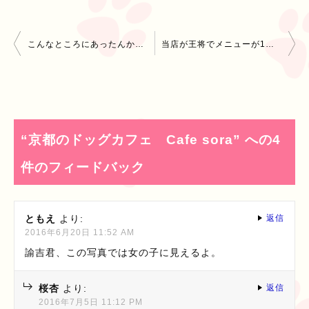
投
こんなところにあったんか！？【諭吉＆杏の4コマ漫画】
当店が王将でメニューが1番多いお店です！京都王将の宝ヶ池店に行ってきました
稿
ナ
ビ
“京都のドッグカフェ Cafe sora” への4
ゲ
件のフィードバック
ー
シ
ともえ
より:
返信
2016年6月20日 11:52 AM
ョ
諭吉君、この写真では女の子に見えるよ。
ン
桜杏
より:
返信
2016年7月5日 11:12 PM