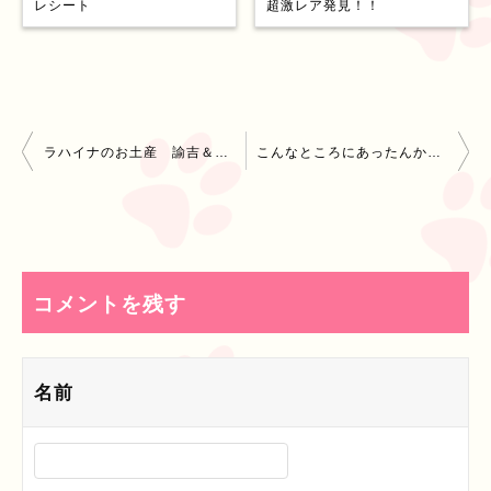
レシート
超激レア発見！！
投
ラハイナのお土産 諭吉＆杏の恋口醤油
こんなところにあったんか！？【諭吉＆杏の4コマ漫画】
稿
ナ
ビ
コメントを残す
ゲ
ー
名前
シ
ョ