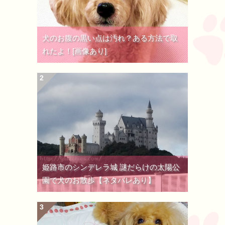
犬のお腹の黒い点は汚れ？ある方法で取
れたよ！[画像あり]
姫路市のシンデレラ城 謎だらけの太陽公
園で犬のお散歩【ネタバレあり】