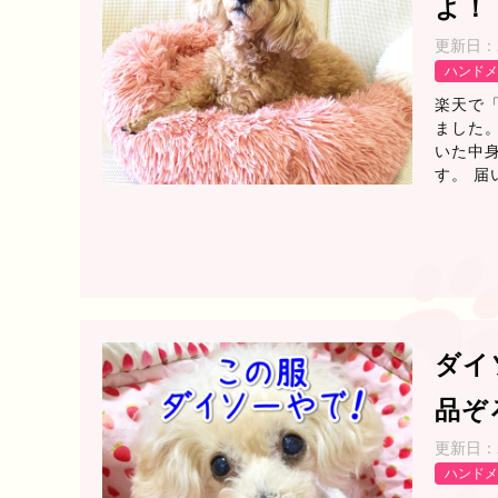
よ！
更新日：
ハンドメ
楽天で
ました
いた中
す。 届
ダイ
品ぞ
更新日：
ハンドメ