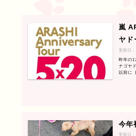
嵐 AR
ヤド
更新日：
昨年の12
ナゴヤド
以前に 
今年
更新日：