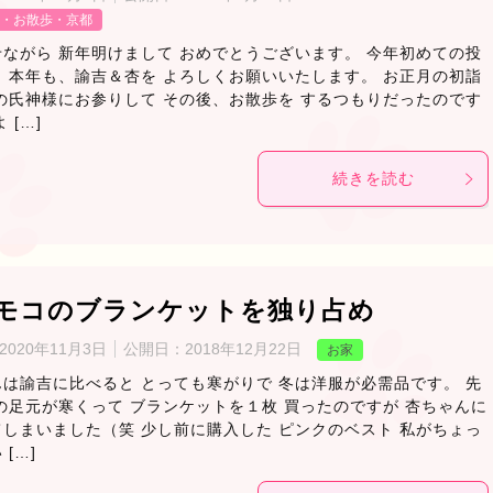
・お散歩・京都
ながら 新年明けまして おめでとうございます。 今年初めての投
 本年も、諭吉＆杏を よろしくお願いいたします。 お正月の初詣
の氏神様にお参りして その後、お散歩を するつもりだったのです
 […]
続きを読む
モコのブランケットを独り占め
2020年11月3日
公開日：
2018年12月22日
お家
は諭吉に比べると とっても寒がりで 冬は洋服が必需品です。 先
の足元が寒くって ブランケットを１枚 買ったのですが 杏ちゃんに
しまいました（笑 少し前に購入した ピンクのベスト 私がちょっ
[…]