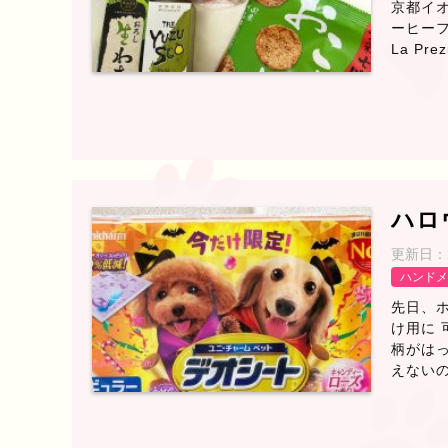
京都イオ
ーヒーフ
La P
ハロ
更新日：
ハンドメ
先日、
け用に 
柄がはっ
えないの 