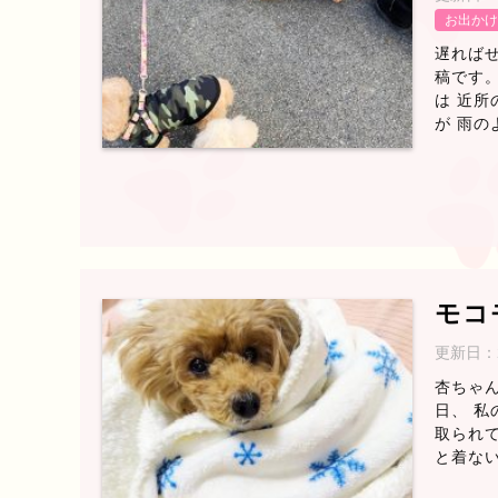
お出かけ
遅ればせ
稿です。
は 近所
が 雨のよ
モコ
更新日：
杏ちゃん
日、 私
取られて
と着ない 