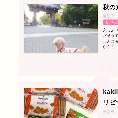
秋の
更新日：
お出かけ
久しぶり
だそうで
二人とも
から 引 
kal
リピ
更新日：