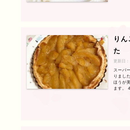
りん
た
更新日：
スーパー
りました
ほうが美
ます。 4