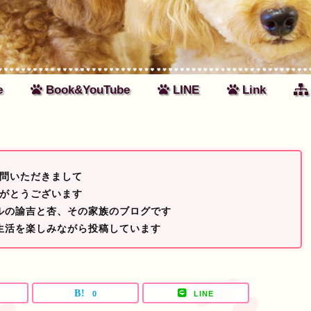
e
Book&YouTube
LINE
Link
問いただきまして
がとうございます
ルの諭吉と杏、その家族のブログです
生活を楽しみながら投稿しています
0
LINE