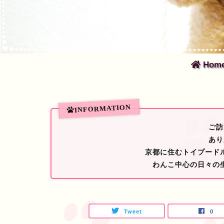
Hom
ご訪
あり
京都に住むトイプード
わんこ中心の日々の
Tweet
0