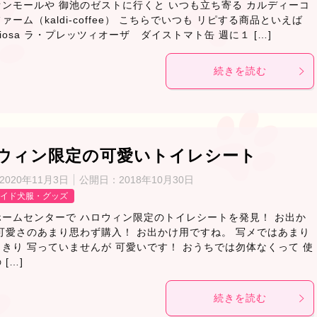
ンモールや 御池のゼストに行くと いつも立ち寄る カルディーコ
ァーム（kaldi-coffee） こちらでいつも リピする商品といえば
reziosa ラ・プレッツィオーザ ダイストマト缶 週に１ […]
続きを読む
ウィン限定の可愛いトイレシート
2020年11月3日
公開日：
2018年10月30日
イド犬服・グッズ
ホームセンターで ハロウィン限定のトイレシートを発見！ お出か
可愛さのあまり思わず購入！ お出かけ用ですね。 写メではあまり
きり 写っていませんが 可愛いです！ おうちでは勿体なくって 使
[…]
続きを読む